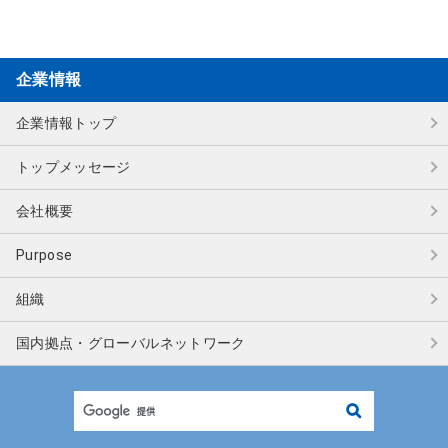
ト
内
共
企業情報
通
メ
企業情報トップ
ニ
ュ
トップメッセージ
ー
に
会社概要
移
動
Purpose
ペ
ー
組織
ジ
本
国内拠点・
グローバルネットワーク
文
に
移
検
動