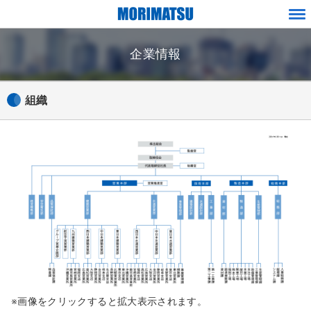
ペ
メ
ー
ニ
ジ
企業情報
ュ
内
ー
を
移
組織
動
す
る
た
め
の
リ
ン
ク
で
す
サ
※画像をクリックすると拡大表示されます。
イ