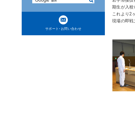
検
ト
索
期生が入校
内
これより2
共
現場の即戦
通
サポート･お問い合わせ
メ
ニ
ュ
ー
に
移
動
ペ
ー
ジ
本
文
に
移
動