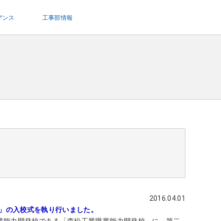
アンス
工事部情報
2016.04.01
校」の入校式を執り行いました。
業能力開発校である「森松工業職業能力開発校」に、第二