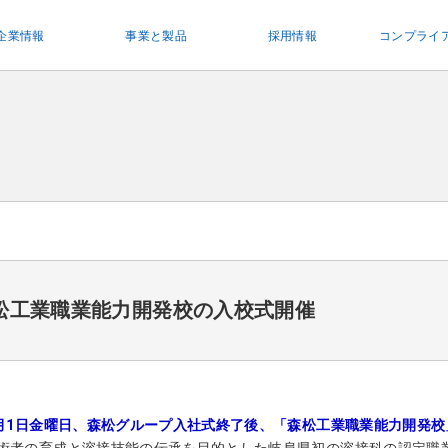
企業情報
事業と製品
採用情報
コンプライ
松工業職業能力開発校の入校式開催
4月1日金曜日、森松グループ入社式終了後、「森松工業職業能力開発
術者の育成と溶接技能の伝承を目的とした岐阜県初の溶接科の認定職