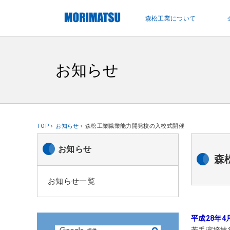
ペ
ー
森松工業について
ジ
内
を
移
お知らせ
動
す
る
た
め
TOP
お知らせ
森松工業職業能力開発校の入校式開催
の
リ
お知らせ
森
ン
ク
お知らせ一覧
で
す
サ
平成28年
イ
若手溶接技