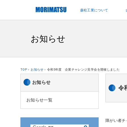
ペ
ー
森松工業について
ジ
内
を
移
お知らせ
動
す
る
た
め
TOP
お知らせ
令和5年度 企業チャレンジ見学会を開催しました
の
リ
お知らせ
令
ン
ク
お知らせ一覧
で
す
サ
障がい者チ
イ