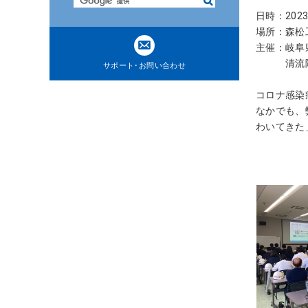
検
ト
索
日時：2023.
内
場所：森松
共
主催：岐阜
通
清流障が
サポート･お問い合わせ
メ
ニ
コロナ感染
ュ
なかでも、
ー
わいてきた
に
移
動
ペ
ー
ジ
本
文
に
移
動