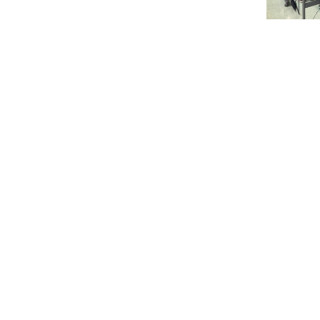
フ
ッ
タ
ー
に
移
動