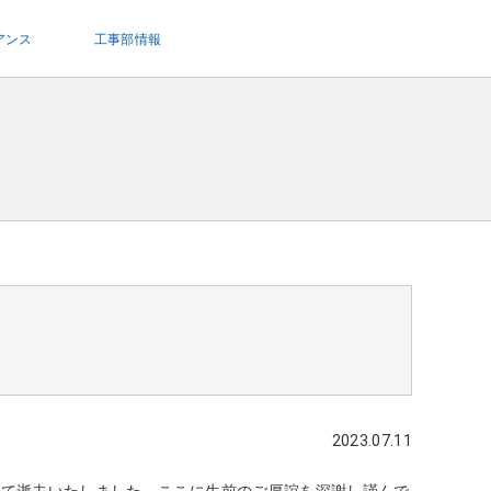
アンス
工事部情報
2023.07.11
もって逝去いたしました。ここに生前のご厚誼を深謝し謹んで