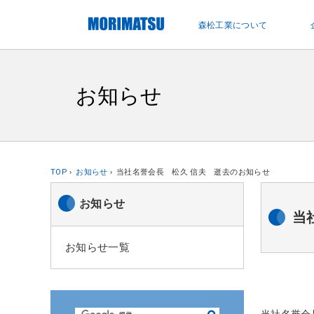
ペ
ー
森松工業について
ジ
内
を
移
お知らせ
動
す
る
た
め
TOP
お知らせ
当社名誉会長 松久 信夫 逝去のお知らせ
の
リ
お知らせ
当
ン
ク
お知らせ一覧
で
す
サ
イ
当社名誉会