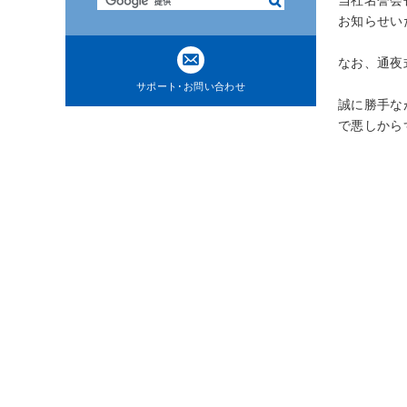
検
ト
索
お知らせい
内
共
なお、通夜
通
サポート･お問い合わせ
メ
誠に勝手な
ニ
で悪しから
ュ
ー
に
移
動
ペ
ー
ジ
本
文
に
移
動