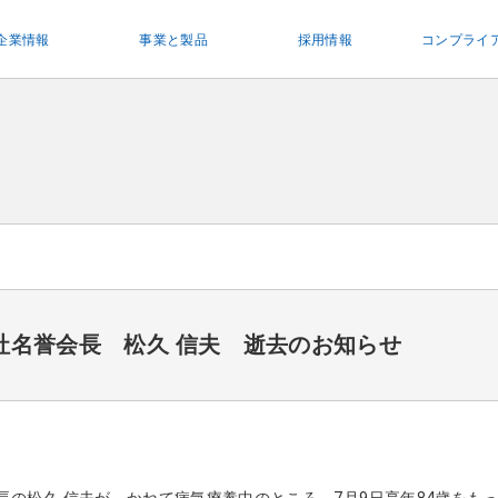
企業情報
事業と製品
採用情報
コンプライ
社名誉会長 松久 信夫 逝去のお知らせ
長の松久 信夫が、かねて病気療養中のところ、7月9日享年84歳を