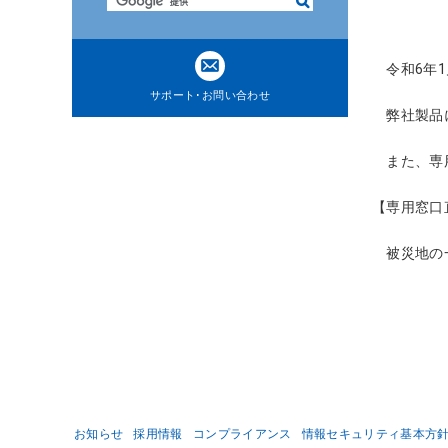
検
ト
索
内
共
令和6年1
通
サポート･お問い合わせ
メ
弊社製品に
ニ
ュ
また、専用
ー
に
【専用窓口直通
移
動
被災地の一
ペ
ー
ジ
本
文
に
移
動
お知らせ
採用情報
コンプライアンス
情報セキュリティ基本方