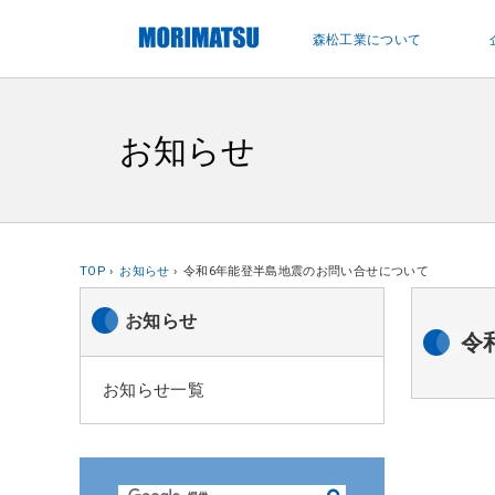
ペ
ー
森松工業について
ジ
内
を
移
お知らせ
動
す
る
た
め
TOP
お知らせ
令和6年能登半島地震のお問い合せについて
の
リ
お知らせ
令
ン
ク
お知らせ一覧
で
す
サ
イ