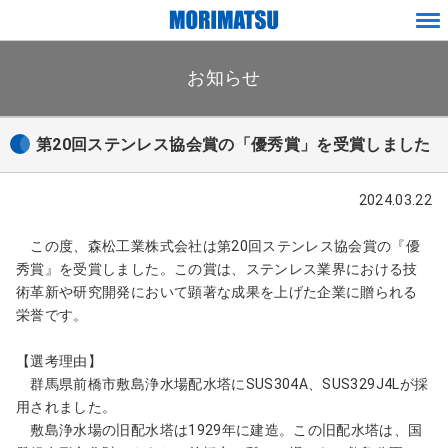
ペ
メ
ー
ニ
ジ
お知らせ
ュ
内
ー
を
移
第20回ステンレス協会賞の「優秀賞」を受賞しました
動
す
る
2024.03.22
た
め
この度、森松工業株式会社は第20回ステンレス協会賞の『優
の
秀賞』を受賞しました。この賞は、ステンレス業界における技
リ
術革新や研究開発において顕著な成果を上げた企業に贈られる
ン
栄誉です。
ク
で
【選考理由】
す
群馬県前橋市敷島浄水場配水塔にSUS304A、SUS329J4Lが採
用されました。
サ
敷島浄水場の旧配水塔は1929年に建造。この旧配水塔は、国
イ