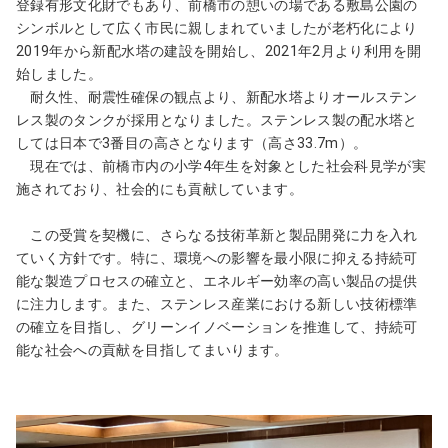
登録有形文化財でもあり、前橋市の憩いの場である敷島公園の
ト
シンボルとして広く市民に親しまれていましたが老朽化により
内
2019年から新配水塔の建設を開始し、2021年2月より利用を開
共
始しました。
通
耐久性、耐震性確保の観点より、新配水塔よりオールステン
メ
レス製のタンクが採用となりました。ステンレス製の配水塔と
ニ
しては日本で3番目の高さとなります（高さ33.7m）。
ュ
現在では、前橋市内の小学4年生を対象とした社会科見学が実
ー
施されており、社会的にも貢献しています。
に
移
この受賞を契機に、さらなる技術革新と製品開発に力を入れ
動
ていく方針です。特に、環境への影響を最小限に抑える持続可
ペ
能な製造プロセスの確立と、エネルギー効率の高い製品の提供
ー
に注力します。また、ステンレス産業における新しい技術標準
ジ
の確立を目指し、グリーンイノベーションを推進して、持続可
本
能な社会への貢献を目指してまいります。
文
に
移
動