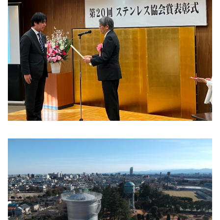
フ
ッ
タ
ー
に
移
動