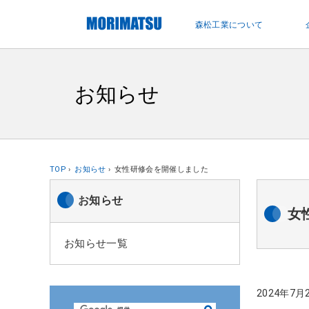
ペ
ー
森松工業について
ジ
内
を
移
お知らせ
動
す
る
た
め
TOP
お知らせ
女性研修会を開催しました
の
リ
お知らせ
女
ン
ク
お知らせ一覧
で
す
サ
2024年
イ