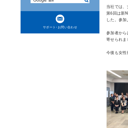
検
ト
索
当社では、
内
第6回は新
共
した。参加
通
サポート･お問い合わせ
メ
参加者から
ニ
寄せられま
ュ
ー
今後も女性
に
移
動
ペ
ー
ジ
本
文
に
移
動