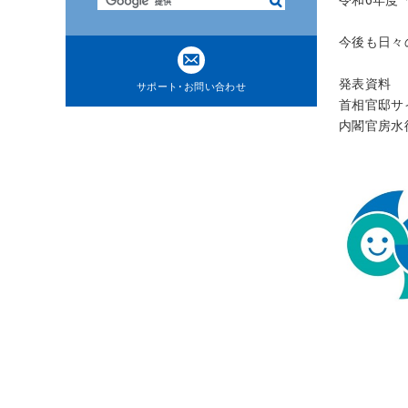
検
ト
索
内
今後も日々
共
通
発表資料
サポート･お問い合わせ
メ
首相官邸
ニ
内閣官房水
ュ
ー
に
移
動
ペ
ー
ジ
本
文
に
移
動