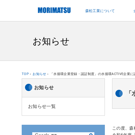
ペ
ー
森松工業について
ジ
内
を
移
お知らせ
動
す
る
た
め
TOP
お知らせ
「水循環企業登録・認証制度」の水循環ACTIVE企業
の
リ
お知らせ
「
ン
ク
お知らせ一覧
で
す
サ
この度、森
イ
令和6年度