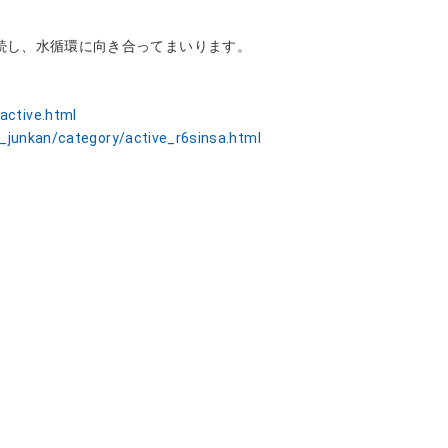
続し、
水循環に向き合ってまいります。
active.html
_junkan/category/
active_r6sinsa.html