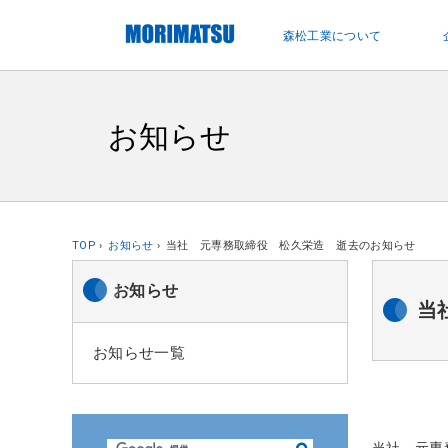
ペ
ー
森松工業について
ジ
内
を
移
お知らせ
動
す
る
た
め
TOP
お知らせ
当社 元専務取締役 松久栄造 逝去のお知らせ
の
リ
お知らせ
当
ン
ク
お知らせ一覧
で
す
サ
イ
当社 元専