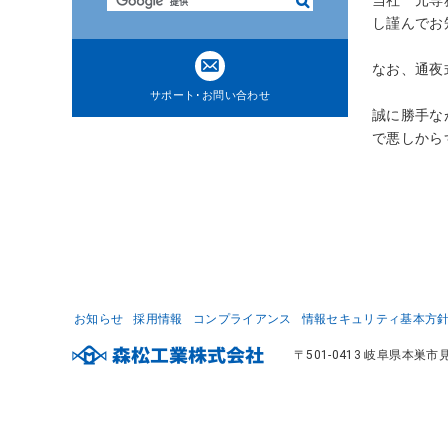
検
ト
索
し謹んでお
内
共
なお、通夜
通
サポート･お問い合わせ
メ
誠に勝手な
ニ
で悪しから
ュ
ー
に
移
動
ペ
ー
ジ
お知らせ
採用情報
コンプライアンス
情報セキュリティ基本方
本
〒501-0413 岐阜県本巣市見
文
に
移
動