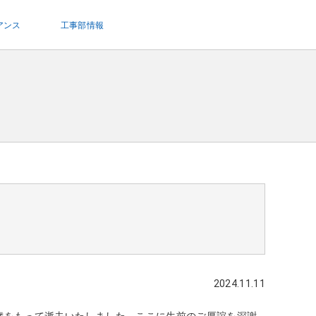
アンス
工事部情報
2024.11.11
6歳をもって逝去いたしました。
ここに生前のご厚誼を深謝