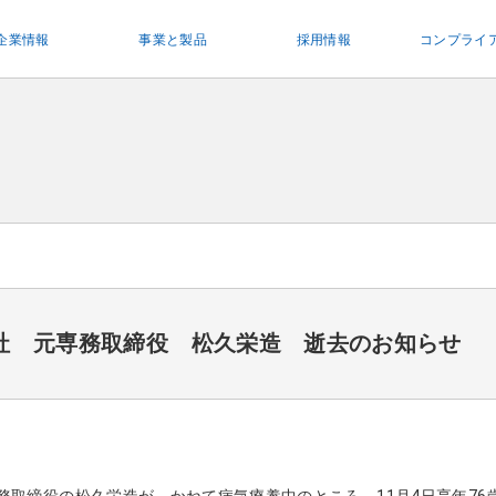
企業情報
事業と製品
採用情報
コンプライ
社 元専務取締役 松久栄造 逝去のお知らせ
務取締役の松久栄造が、かねて病気療養中のところ、
11月4日享年7