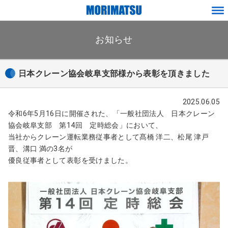
ペ
メ
ー
ニ
ジ
お知らせ
ュ
内
ー
を
移
日本クレーン協会岐阜支部様から表彰を頂きました
動
す
る
2025.06.05
た
令和6年5月16日に開催された、「一般社団法人 日本クレーン
め
協会岐阜支部 第14回 定時総会」において、
の
当社からクレーン運転業務従事者として髙橋 洋二、松尾 津戸
リ
晋、溝口 満の3名が
ン
優良従事者として表彰を受けました。
ク
で
す
サ
イ