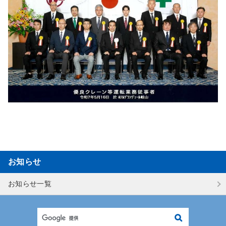
ト
内
共
通
メ
ニ
ュ
ー
に
移
動
ペ
ー
ジ
お知らせ
本
文
お知らせ一覧
に
移
動
検