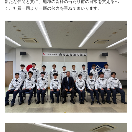
新たな仲間と共に、地域の皆様の当たり前の日常を支えるべ
ト
く、社員一同より一層の努力を重ねてまいります。
内
共
通
メ
ニ
ュ
ー
に
移
動
ペ
ー
ジ
本
文
に
移
動