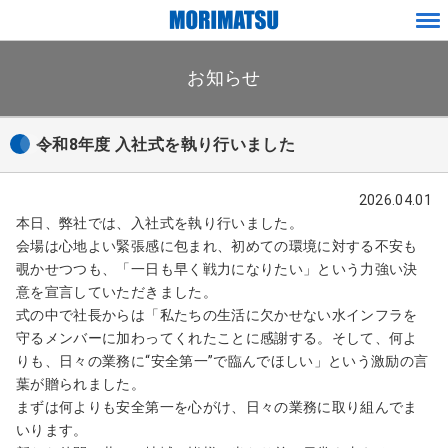
ペ
メ
ー
ニ
ジ
お知らせ
ュ
内
ー
を
移
令和8年度 入社式を執り行いました
動
す
る
2026.04.01
た
本日、弊社では、入社式を執り行いました。
め
会場は心地よい緊張感に包まれ、初めての環境に対する不安も
の
覗かせつつも、「一日も早く戦力になりたい」という力強い決
リ
意を宣言していただきました。
ン
式の中で社長からは「私たちの生活に欠かせない水インフラを
ク
守るメンバーに加わってくれたことに感謝する。そして、何よ
で
りも、日々の業務に“安全第一”で臨んでほしい」という激励の言
す
葉が贈られました。
まずは何よりも安全第一を心がけ、日々の業務に取り組んでま
サ
いります。
イ