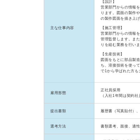
【設計】
営業部門からの情報を
ります。図面の製作
の製作図面を描き上げま
主な仕事内容
【施工管理】
営業部門からの情報
管理監督します。ま
りを組む業務を行い
【生産技術】
図面をもとに部品製
ち、溶接技術を使っ
で1から学ばれた方も
正社員採用
雇用形態
（入社1年間は契約社
提出書類
履歴書（写真貼付）
選考方法
書類選考、面接、適