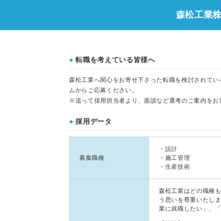
森松工業株
●
転職を考えている皆様へ
森松工業へ関心をお寄せ下さった転職を検討されてい
ムからご応募ください。
※追って採用担当者より、面談など選考のご案内を
●
採用データ
・設計
募集職種
・施工管理
・生産技術
森松工業はどの職種
う思いを尊重いたし
業に就職したい」、