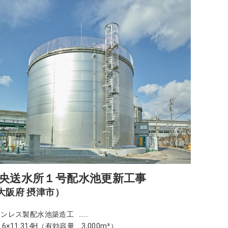
央送水所１号配水池更新工事
大阪府 摂津市）
テンレス製配水池築造工
9.6×11.314H（有効容量 3,000m³）