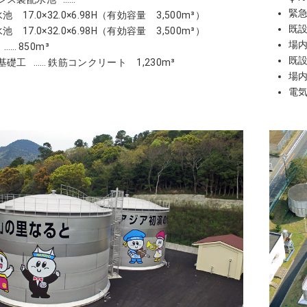
緊
池 17.0×32.0×6.98H（有効容量 3,500m³）
既
池 17.0×32.0×6.98H（有効容量 3,500m³）
場内
850m³
既
基礎工
鉄筋コンクリート 1,230m³
場
電