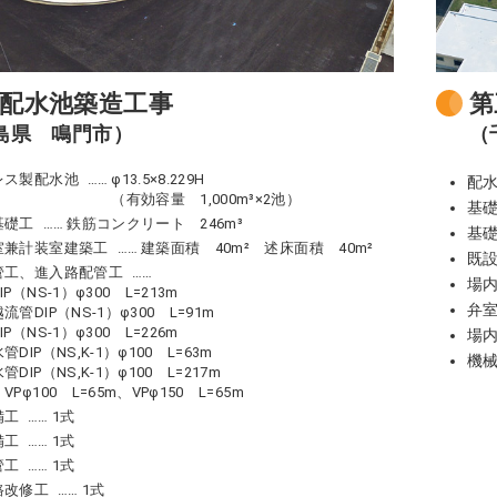
配水池築造工事
第
島県 鳴門市）
（
レス製配水池
φ13.5×8.229H
配
（有効容量 1,000m³×2池）
基
基礎工
鉄筋コンクリート 246m³
基
室兼計装室建築工
建築面積 40m²
述床面積 40m²
既
管工、進入路配管工
場内
P（NS-1）φ300 L=213m
弁
管DIP（NS-1）φ300 L=91m
P（NS-1）φ300 L=226m
場
DIP（NS,K-1）φ100 L=63m
機
DIP（NS,K-1）φ100 L=217m
Pφ100 L=65m、VPφ150 L=65m
備工
1式
備工
1式
管工
1式
路改修工
1式