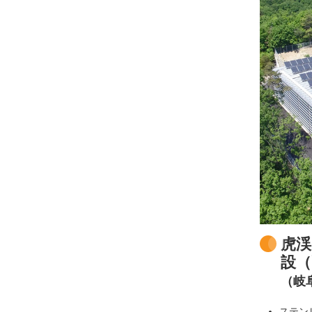
虎渓
設（
（岐
ステン