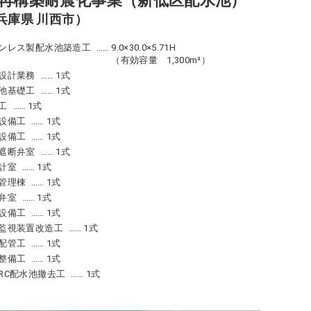
再構築耐震化事業（新低区配水池）
兵庫県 川西市）
ンレス製配水池築造工
9.0×30.0×5.71H
（有効容量 1,300m³）
設計業務
1式
池基礎工
1式
工
1式
設備工
1式
設備工
1式
遮断弁室
1式
計室
1式
管理棟
1式
弁室
1式
設備工
1式
監視装置改造工
1式
配管工
1式
整備工
1式
RC配水池撤去工
1式