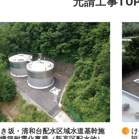
元請工事TOP
き坂・清和台配水区域水道基幹施
け