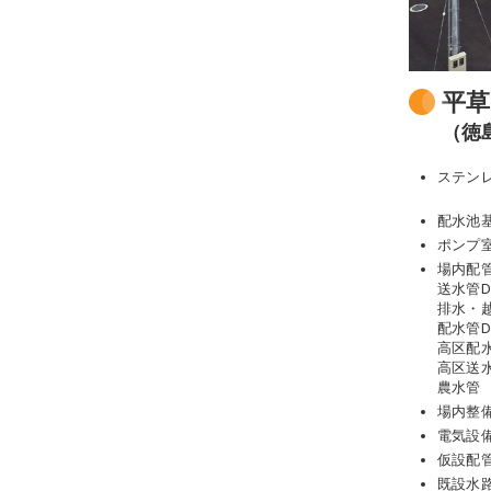
平草
（徳
ステン
配水池
ポンプ
場内配
送水管DI
排水・越流
配水管DI
高区配水管
高区送水管
農水管 V
場内整
電気設
仮設配
既設水