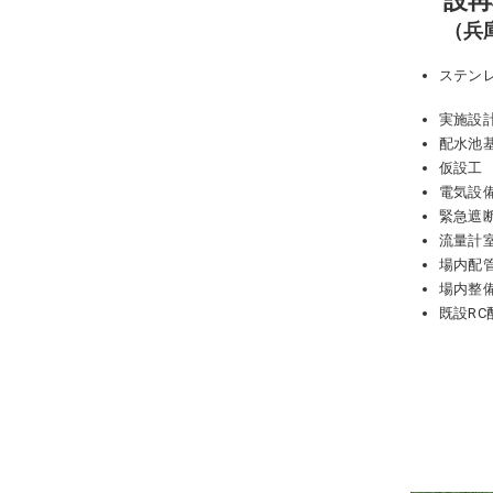
設再
フ
（兵
ッ
タ
ステン
ー
に
実施設
移
配水池
動
仮設工
電気設
緊急遮
流量計
場内配
場内整
既設R