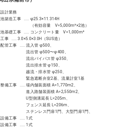
施設計業務
水池築造工事
φ25.3×11.314H
（有効容量 V=5,000m³×2池）
水池基礎工事
コンクリート量 V=1,000m³
築工事
3.0×5.0×3.0H（SUS造）
内配管工事
流入管 φ500、
流出管 φ500〜φ400、
流出バイパス管 φ350、
流出排水管 φ150、
越流・排水管 φ250、
緊急遮断弁室2基、流量計室1基
内整備工事
場内舗装面積 A=1,770m2、
進入路舗装面積 A=2,550m2、
U型側溝延長 L=205m、
フェンス延長 L=206m、
ステンレス門扉1門、大型門扉1門、
気設備工事
1式
雷設備工事
1式