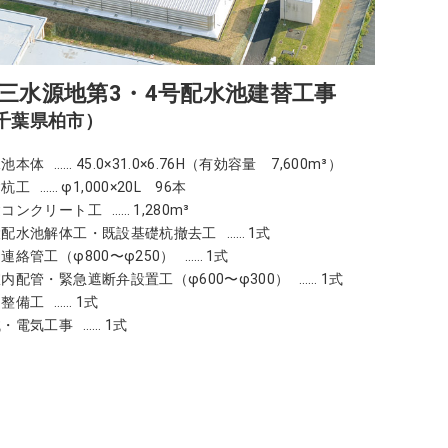
三水源地第3・4号配水池建替工事
千葉県柏市）
水池本体
45.0×31.0×6.76H（有効容量 7,600m³）
礎杭工
φ1,000×20L 96本
礎コンクリート工
1,280m³
設配水池解体工・既設基礎杭撤去工
1式
連絡管工（φ800〜φ250）
1式
室内配管・緊急遮断弁設置工
（φ600〜φ300）
1式
内整備工
1式
械・電気工事
1式