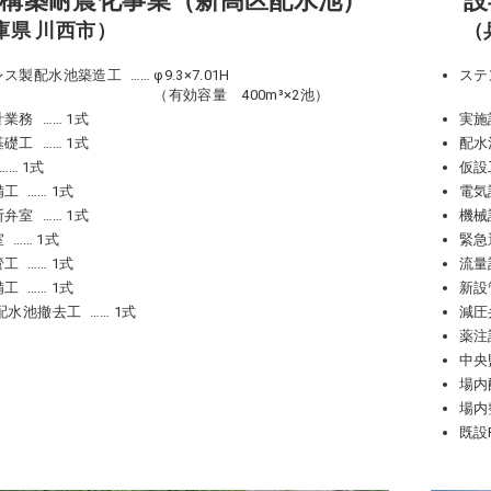
構築耐震化事業（新高区配水池）
設
庫県 川西市）
（
レス製配水池築造工
φ9.3×7.01H
ステ
（有効容量 400m³×2池）
計業務
1式
実施
基礎工
1式
配水
1式
仮設
備工
1式
電気
断弁室
1式
機械
室
1式
緊急
管工
1式
流量
備工
1式
新設
C配水池撤去工
1式
減圧
薬注
中央
場内
場内
既設