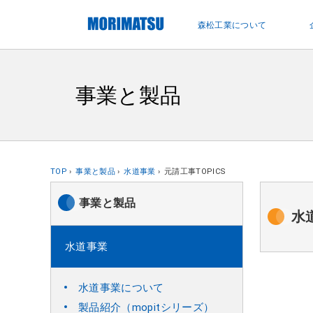
ペ
ー
森松工業について
ジ
内
を
移
事業と製品
動
す
る
た
め
TOP
事業と製品
水道事業
元請工事TOPICS
の
リ
事業と製品
水
ン
ク
水道事業
で
す
水道事業について
サ
製品紹介（mopitシリーズ）
イ