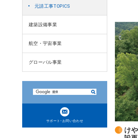
ト
元請工事TOPICS
内
共
建築設備事業
通
メ
ニ
航空・宇宙事業
ュ
ー
に
グローバル事業
移
動
ペ
ー
検
ジ
索
本
文
に
サポート･お問い合わせ
移
けや
動