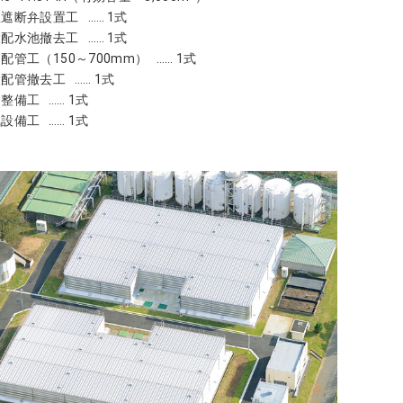
急遮断弁設置工
1式
設配水池撤去工
1式
配管工（150～700mm）
1式
設配管撤去工
1式
内整備工
1式
気設備工
1式