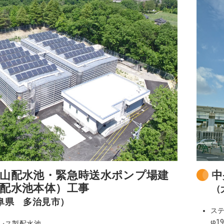
山配水池・緊急時送水ポンプ場建
中
配水池本体）工事
（
阜県 多治見市）
ス
φ1
レス製配水池