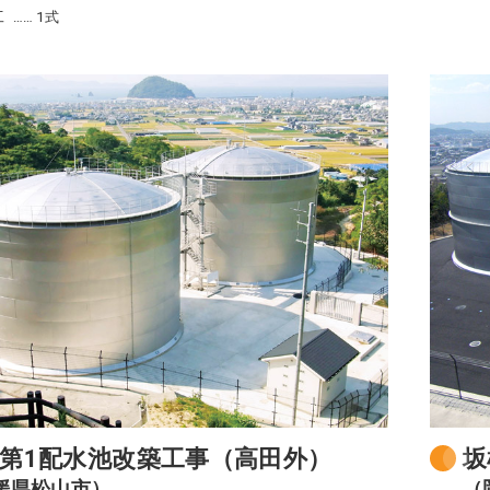
工
1式
第1配水池改築工事（高田外）
坂
媛県松山市）
（