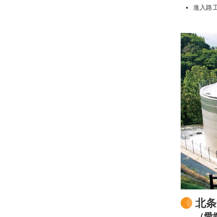
進入路
北条
（愛