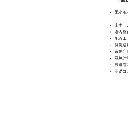
配水池
土木
場内整
配管工
緊急遮
電動弁
電気計
農道舗
基礎コ