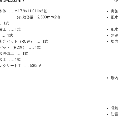
本体
φ17.9×11.01H×2基
実
（有効容量 2,500m³×2池）
配
1式
備工
1式
配
1式
建
断弁ピット（RC造）
1式
場
ピット（RC造）
1式
装設備工
1式
装工
1式
ンクリート工
530m³
場
電
防