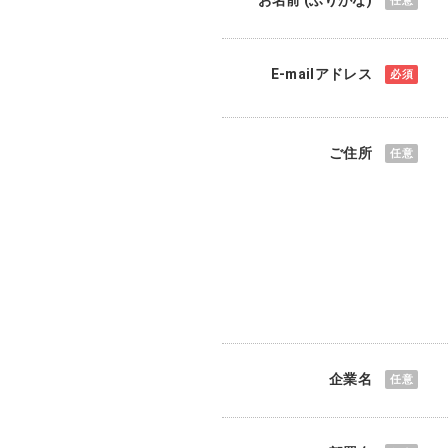
フ
ッ
タ
ー
E-mailアドレス
に
移
動
ご住所
企業名