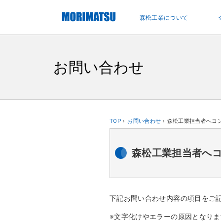
ペ
ー
森松工業について
ジ
内
を
移
お問い合わせ
動
す
る
た
め
森松工業担当者へコ
TOP
お問い合わせ
の
リ
森松工業担当者へ
ン
ク
で
す
下記お問い合わせ内容の項目をご
サ
※文字化けやエラーの原因となり
イ