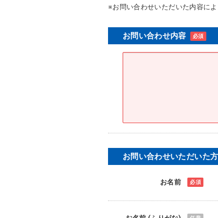
※お問い合わせいただいた内容に
ト
内
共
お問い合わせ内容
通
メ
ニ
ュ
ー
に
移
動
ペ
ー
ジ
お問い合わせいただいた
本
文
お名前
に
移
動
お名前 (ふりがな)