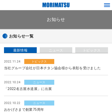
ペ
メ
ー
ニ
ジ
お知らせ
ュ
内
ー
を
移
お知らせ一覧
動
す
る
最新情報
ニュース
トピックス
た
め
2022.11.24
トピックス
の
当社グループ会社が日本チタン協会様から表彰を受けました
リ
ン
2022.10.24
ニュース
ク
「2022名古屋水道展」に出展
で
す
2022.10.22
ニュース
サ
おかげさまで創業75周年
イ