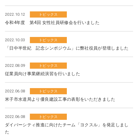
ト
内
2022.10.12
トピックス
共
令和4年度 第4回 女性社員研修会を行いました
通
メ
ニ
2022.10.03
トピックス
ュ
「日中半世紀 記念シンポジウム」に弊社役員が登壇しました
ー
に
2022.08.09
トピックス
移
従業員向け事業継続演習を行いました
動
ペ
ー
2022.06.08
トピックス
ジ
米子市水道局より優良建設工事の表彰をいただきました
本
文
2022.06.08
トピックス
に
ダイバーシティ推進に向けたチーム「ヨクスル」を発足しまし
移
た
動