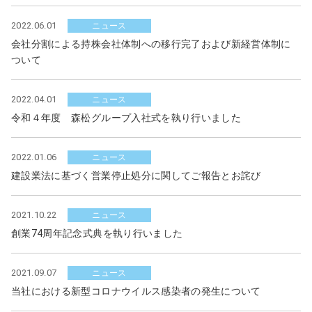
フ
ッ
2022.06.01
ニュース
タ
会社分割による持株会社体制への移行完了および新経営体制に
ー
ついて
に
移
動
2022.04.01
ニュース
令和４年度 森松グループ入社式を執り行いました
2022.01.06
ニュース
建設業法に基づく営業停止処分に関してご報告とお詫び
2021.10.22
ニュース
創業74周年記念式典を執り行いました
2021.09.07
ニュース
当社における新型コロナウイルス感染者の発生について