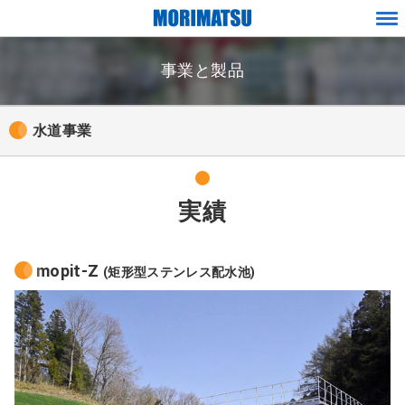
ペ
メ
ー
ニ
ジ
事業と製品
ュ
内
ー
を
移
水道事業
動
す
る
た
実績
め
の
リ
mopit-Z
(矩形型ステンレス配水池)
ン
ク
で
す
サ
イ