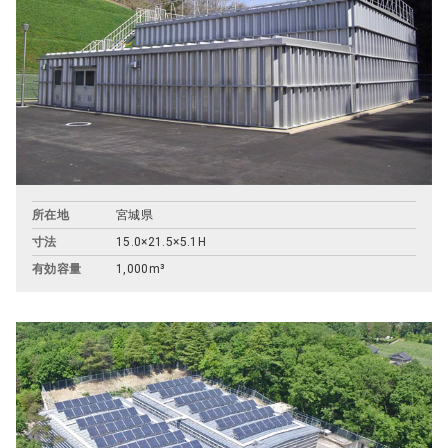
ト
内
共
通
メ
ニ
ュ
ー
に
所在地
宮城県
移
寸法
15.0×21.5×5.1H
動
ペ
有効容量
1,000m³
ー
ジ
本
文
に
移
動