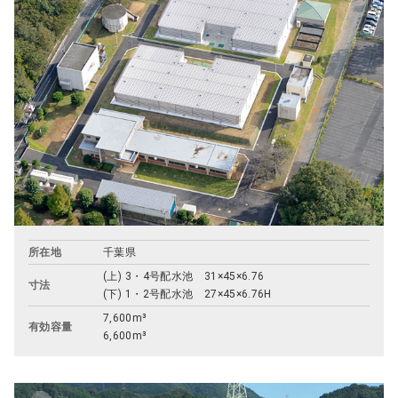
所在地
千葉県
(上)
3・4号配水池 31×45×6.76
寸法
(下)
1・2号配水池 27×45×6.76H
7,600m³
有効容量
6,600m³