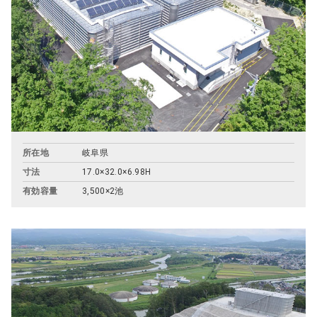
フ
ッ
タ
ー
に
移
動
所在地
岐阜県
寸法
17.0×32.0×6.98H
有効容量
3,500×2池